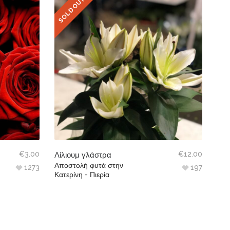
SOLD OUT
5.00
€
3.00
€
12.00
Λίλιουμ γλάστρα
Αποστολή φυτά στην
1273
197
Κατερίνη - Πιερία