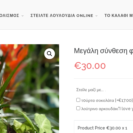
ΟΛΙΣΜΟΣ
ΣΤΕΙΛΤΕ ΛΟΥΛΟΥΔΙΑ ONLINE
ΤΟ ΚΑΛΑΘΙ 
Μεγάλη σύνθεση φ
€
30.00
Στείλε μαζί με...
.
τoύρτα σοκολάτα
[+€17.00]
λούτρινο αρκουδάκι"I love
Product Price €
30.00
x 1