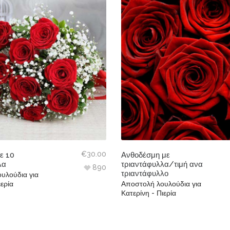
€
30.00
ε 10
Ανθοδέσμη με
λα
τριαντάφυλλα/τιμή ανα
890
τριαντάφυλλο
υλούδια για
ιερία
Αποστολή λουλούδια για
Κατερίνη - Πιερία