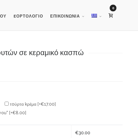
0
ΜΟΥ
EΟΡΤΟΛΟΓΙΟ
ΕΠΙΚΟΙΝΩΝΙΑ
υτών σε κεραμικό κασπώ
τoύρτα kρέμα
[+€17.00]
 you"
[+€8.00]
€
30.00