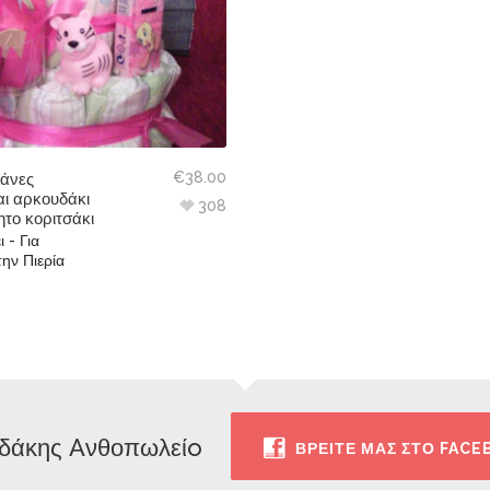
€
38.00
πάνες
ι αρκουδάκι
308
ητο κοριτσάκι
 - Για
ην Πιερία
δάκης Aνθοπωλείo
ΒΡΕΙΤΕ ΜΑΣ ΣΤΟ FAC